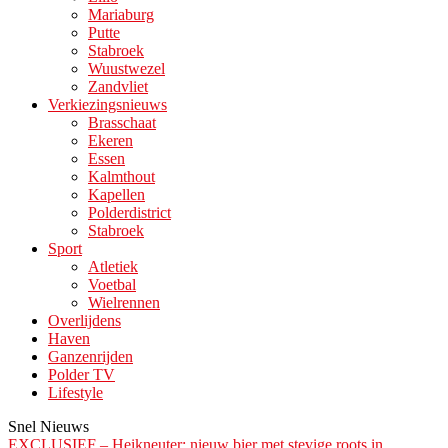
Mariaburg
Putte
Stabroek
Wuustwezel
Zandvliet
Verkiezingsnieuws
Brasschaat
Ekeren
Essen
Kalmthout
Kapellen
Polderdistrict
Stabroek
Sport
Atletiek
Voetbal
Wielrennen
Overlijdens
Haven
Ganzenrijden
Polder TV
Lifestyle
Snel Nieuws
EXCLUSIEF – Heikneuter: nieuw bier met stevige roots in