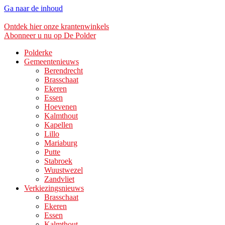
Ga naar de inhoud
Ontdek hier onze krantenwinkels
Abonneer u nu op De Polder
Polderke
Gemeentenieuws
Berendrecht
Brasschaat
Ekeren
Essen
Hoevenen
Kalmthout
Kapellen
Lillo
Mariaburg
Putte
Stabroek
Wuustwezel
Zandvliet
Verkiezingsnieuws
Brasschaat
Ekeren
Essen
Kalmthout