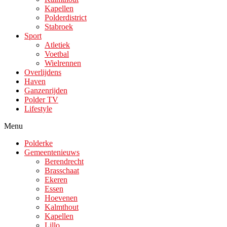
Kapellen
Polderdistrict
Stabroek
Sport
Atletiek
Voetbal
Wielrennen
Overlijdens
Haven
Ganzenrijden
Polder TV
Lifestyle
Menu
Polderke
Gemeentenieuws
Berendrecht
Brasschaat
Ekeren
Essen
Hoevenen
Kalmthout
Kapellen
Lillo