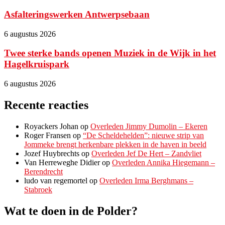
Asfalteringswerken Antwerpsebaan
6 augustus 2026
Twee sterke bands openen Muziek in de Wijk in het
Hagelkruispark
6 augustus 2026
Recente reacties
Royackers Johan
op
Overleden Jimmy Dumolin – Ekeren
Roger Fransen
op
“De Scheldehelden”: nieuwe strip van
Jommeke brengt herkenbare plekken in de haven in beeld
Jozef Huybrechts
op
Overleden Jef De Hert – Zandvliet
Van Herreweghe Didier
op
Overleden Annika Hiegemann –
Berendrecht
ludo van regemortel
op
Overleden Irma Berghmans –
Stabroek
Wat te doen in de Polder?