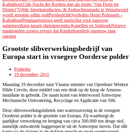
Kalmthout
15de Nacht der Kerken met als motto ‘Van Dorp tot
District’
Vijfde Streekproducten- & Ambachtenmarkt in Wuustwezel
wordt grootste editie ooitPersbericht
Overleden Henri Polspoels –
Kalmthout
Petanquetornooi geeft startschot voor nauwere
samenwerking tussen dienstencentra Kapellen en Stabroek
Nieuwe
maatregelen zorgen ervoor dat Kinderboerderij opnieuw mag
openen
Grootste slibverwerkingsbedrijf van
Europa start in vroegere Oorderse polder
Polderke
19 december, 2011
Maandag 19 december nam Vlaams minister van Openbare Werken
Hilde Crevits, door middel van een druk op de knop de Amoras-
installatie in gebruik. De naam komt van letterwoord Antwerpse
Mechanische Ontwatering, Recyclage en Applicatie van Slib.
Deze slibverwerkingsfabriek met waterzuivering in de vroegere
Oorderse polder is de grootste van Europa. Zij waarborgt de
jaarlijkse verwerking en berging van circa 500.000 ton droge stof,
namelijk ontwaterde baggerspecie uit de Antwerpse haven. Dat slib
komt via de sluizen in de dokken terecht en moet opgebaggerd