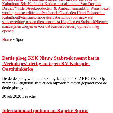
Kalmthout
15de Nacht der Kerken met als motto ‘Van Dorp tot
District’
Vijfde Streekproducten- & Ambachtenmarkt in Wuustwezel
wordt grootste editie ooitPersbericht
Overleden Henri Polspoels –
Kalmthout
Petanquetornooi geeft startschot voor nauwere
samenwerking tussen dienstencentra Kapellen en Stabroek
Nieuwe
maatregelen zorgen ervoor dat Kinderboerderij opnieuw mag
openen
Home
»
Sport
Derde ploeg KSK Nieuw Stabroek neemt het in
‘Verhulstjes’-derby op tegen KV Koksijde-
Oostduinkerke
De derde ploeg werd in 2023 nog kampioen. STABROEK – Op
zaterdag 8 augustus staat er een bijzondere match gepland voor de
derde ploeg van
30 juli 2026
1 reactie
Internationaal podium op Kapelse Sprint