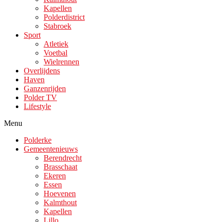
Kapellen
Polderdistrict
Stabroek
Sport
Atletiek
Voetbal
Wielrennen
Overlijdens
Haven
Ganzenrijden
Polder TV
Lifestyle
Menu
Polderke
Gemeentenieuws
Berendrecht
Brasschaat
Ekeren
Essen
Hoevenen
Kalmthout
Kapellen
Lillo