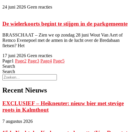
24 juni 2026
Geen reacties
De wielerkoorts begint te stijgen in de parkgemeente
BRASSCHAAT – Zien we op zondag 28 juni Wout Van Aert of
Remco Evenepoel met de armen in de lucht over de Bredabaan
fietsen? Het
17 juni 2026
Geen reacties
Page
1
Page
2
Page
3
Page
4
Page
5
Search
Search
Recent Nieuws
EXCLUSIEF – Heikneuter: nieuw bier met stevige
roots in Kalmthout
7 augustus 2026