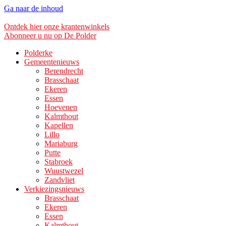
Ga naar de inhoud
Ontdek hier onze krantenwinkels
Abonneer u nu op De Polder
Polderke
Gemeentenieuws
Berendrecht
Brasschaat
Ekeren
Essen
Hoevenen
Kalmthout
Kapellen
Lillo
Mariaburg
Putte
Stabroek
Wuustwezel
Zandvliet
Verkiezingsnieuws
Brasschaat
Ekeren
Essen
Kalmthout