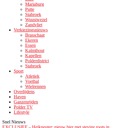
Mariaburg
Putte
Stabroek
Wuustwezel
Zandvliet
Verkiezingsnieuws
Brasschaat
Ekeren
Essen
Kalmthout
Kapellen
Polderdistrict
Stabroek
Sport
Atletiek
Voetbal
Wielrennen
Overlijdens
Haven
Ganzenrijden
Polder TV
Lifestyle
Snel Nieuws
EXCLUSIEF – Heikneuter: nieuw bier met stevige roots in