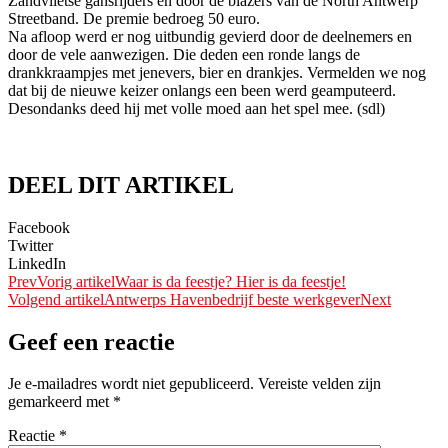
Zandvlietse gansrijders en door de blazers van de North Antwerp
Streetband. De premie bedroeg 50 euro.
Na afloop werd er nog uitbundig gevierd door de deelnemers en
door de vele aanwezigen. Die deden een ronde langs de
drankkraampjes met jenevers, bier en drankjes. Vermelden we nog
dat bij de nieuwe keizer onlangs een been werd geamputeerd.
Desondanks deed hij met volle moed aan het spel mee. (sdl)
DEEL DIT ARTIKEL
Facebook
Twitter
LinkedIn
Prev
Vorig artikel
Waar is da feestje? Hier is da feestje!
Volgend artikel
Antwerps Havenbedrijf beste werkgever
Next
Geef een reactie
Je e-mailadres wordt niet gepubliceerd.
Vereiste velden zijn
gemarkeerd met
*
Reactie
*