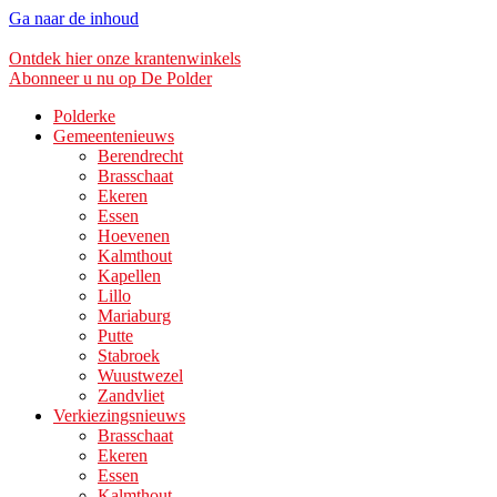
Ga naar de inhoud
Ontdek hier onze krantenwinkels
Abonneer u nu op De Polder
Polderke
Gemeentenieuws
Berendrecht
Brasschaat
Ekeren
Essen
Hoevenen
Kalmthout
Kapellen
Lillo
Mariaburg
Putte
Stabroek
Wuustwezel
Zandvliet
Verkiezingsnieuws
Brasschaat
Ekeren
Essen
Kalmthout