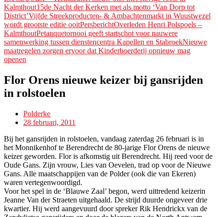
Kalmthout
15de Nacht der Kerken met als motto ‘Van Dorp tot
District’
Vijfde Streekproducten- & Ambachtenmarkt in Wuustwezel
wordt grootste editie ooitPersbericht
Overleden Henri Polspoels –
Kalmthout
Petanquetornooi geeft startschot voor nauwere
samenwerking tussen dienstencentra Kapellen en Stabroek
Nieuwe
maatregelen zorgen ervoor dat Kinderboerderij opnieuw mag
openen
Flor Orens nieuwe keizer bij gansrijden
in rolstoelen
Polderke
28 februari, 2011
Bij het gansrijden in rolstoelen, vandaag zaterdag 26 februari is in
het Monnikenhof te Berendrecht de 80-jarige Flor Orens de nieuwe
keizer geworden. Flor is afkomstig uit Berendrecht. Hij reed voor de
Oude Gans. Zijn vrouw, Lies van Oevelen, trad op voor de Nieuwe
Gans. Alle maatschappijen van de Polder (ook die van Ekeren)
waren vertegenwoordigd.
Voor het spel in de ‘Blauwe Zaal’ begon, werd uittredend keizerin
Jeanne Van der Straeten uitgehaald. De strijd duurde ongeveer drie
kwartier. Hij werd aangevuurd door spreker Rik Hendrickx van de