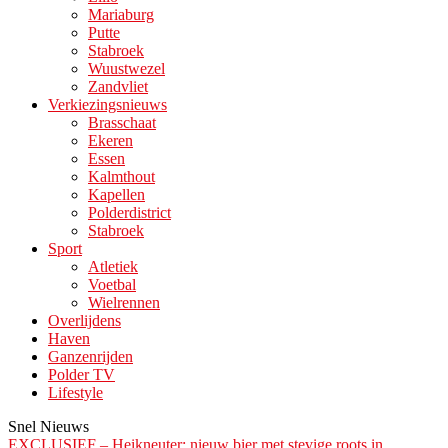
Mariaburg
Putte
Stabroek
Wuustwezel
Zandvliet
Verkiezingsnieuws
Brasschaat
Ekeren
Essen
Kalmthout
Kapellen
Polderdistrict
Stabroek
Sport
Atletiek
Voetbal
Wielrennen
Overlijdens
Haven
Ganzenrijden
Polder TV
Lifestyle
Snel Nieuws
EXCLUSIEF – Heikneuter: nieuw bier met stevige roots in