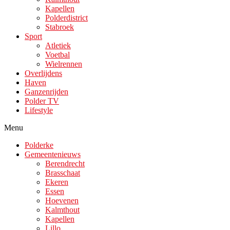
Kapellen
Polderdistrict
Stabroek
Sport
Atletiek
Voetbal
Wielrennen
Overlijdens
Haven
Ganzenrijden
Polder TV
Lifestyle
Menu
Polderke
Gemeentenieuws
Berendrecht
Brasschaat
Ekeren
Essen
Hoevenen
Kalmthout
Kapellen
Lillo