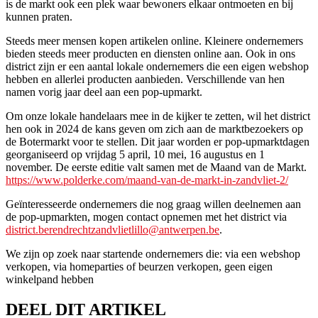
is de markt ook een plek waar bewoners elkaar ontmoeten en bij
kunnen praten.
Steeds meer mensen kopen artikelen online. Kleinere ondernemers
bieden steeds meer producten en diensten online aan. Ook in ons
district zijn er een aantal lokale ondernemers die een eigen webshop
hebben en allerlei producten aanbieden. Verschillende van hen
namen vorig jaar deel aan een pop-upmarkt.
Om onze lokale handelaars mee in de kijker te zetten, wil het district
hen ook in 2024 de kans geven om zich aan de marktbezoekers op
de Botermarkt voor te stellen. Dit jaar worden er pop-upmarktdagen
georganiseerd op vrijdag 5 april, 10 mei, 16 augustus en 1
november. De eerste editie valt samen met de Maand van de Markt.
https://www.polderke.com/maand-van-de-markt-in-zandvliet-2/
Geïnteresseerde ondernemers die nog graag willen deelnemen aan
de pop-upmarkten, mogen contact opnemen met het district via
district.berendrechtzandvlietlillo@antwerpen.be
.
We zijn op zoek naar startende ondernemers die: via een webshop
verkopen, via homeparties of beurzen verkopen, geen eigen
winkelpand hebben
DEEL DIT ARTIKEL