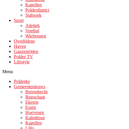
Kapellen
Polderdistrict
Stabroek
Sport
Atletiek
Voetbal
Wielrennen
Overlijdens
Haven
Ganzenrijden
Polder TV
Lifestyle
Menu
Polderke
Gemeentenieuws
Berendrecht
Brasschaat
Ekeren
Essen
Hoevenen
Kalmthout
Kapellen
Lillo