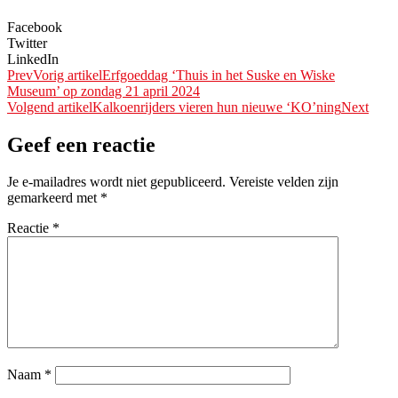
Facebook
Twitter
LinkedIn
Prev
Vorig artikel
Erfgoeddag ‘Thuis in het Suske en Wiske
Museum’ op zondag 21 april 2024
Volgend artikel
Kalkoenrijders vieren hun nieuwe ‘KO’ning
Next
Geef een reactie
Je e-mailadres wordt niet gepubliceerd.
Vereiste velden zijn
gemarkeerd met
*
Reactie
*
Naam
*