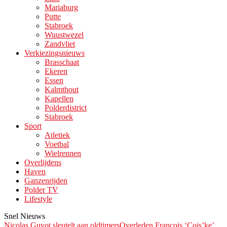
Mariaburg
Putte
Stabroek
Wuustwezel
Zandvliet
Verkiezingsnieuws
Brasschaat
Ekeren
Essen
Kalmthout
Kapellen
Polderdistrict
Stabroek
Sport
Atletiek
Voetbal
Wielrennen
Overlijdens
Haven
Ganzenrijden
Polder TV
Lifestyle
Snel Nieuws
Nicolas Guyot sleutelt aan oldtimers
Overleden François ‘Çois’ke’