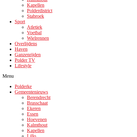
Kapellen
Polderdistrict
Stabroek
Sport
Atletiek
Voetbal
Wielrennen
Overlijdens
Haven
Ganzenrijden
Polder TV
Lifestyle
Menu
Polderke
Gemeentenieuws
Berendrecht
Brasschaat
Ekeren
Essen
Hoevenen
Kalmthout
Kapellen
Lillo