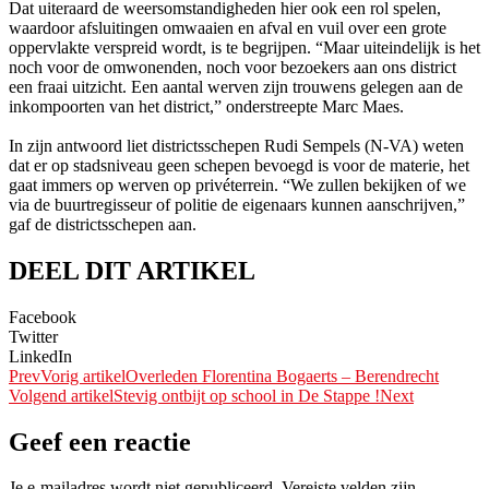
Dat uiteraard de weersomstandigheden hier ook een rol spelen,
waardoor afsluitingen omwaaien en afval en vuil over een grote
oppervlakte verspreid wordt, is te begrijpen. “Maar uiteindelijk is het
noch voor de omwonenden, noch voor bezoekers aan ons district
een fraai uitzicht. Een aantal werven zijn trouwens gelegen aan de
inkompoorten van het district,” onderstreepte Marc Maes.
In zijn antwoord liet districtsschepen Rudi Sempels (N-VA) weten
dat er op stadsniveau geen schepen bevoegd is voor de materie, het
gaat immers op werven op privéterrein. “We zullen bekijken of we
via de buurtregisseur of politie de eigenaars kunnen aanschrijven,”
gaf de districtsschepen aan.
DEEL DIT ARTIKEL
Facebook
Twitter
LinkedIn
Prev
Vorig artikel
Overleden Florentina Bogaerts – Berendrecht
Volgend artikel
Stevig ontbijt op school in De Stappe !
Next
Geef een reactie
Je e-mailadres wordt niet gepubliceerd.
Vereiste velden zijn