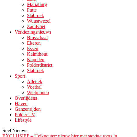
Mariaburg
Putte
Stabroek
Wuustwezel
Zandvliet
Verkiezingsnieuws
Brasschaat
Ekeren
Essen
Kalmthout
Kapellen
Polderdistrict
Stabroek
Sport
Atletiek
Voetbal
Wielrennen
Overlijdens
Haven
Ganzenrijden
Polder TV
Lifestyle
Snel Nieuws
EXCLUSIEF – Heikneuter: nieuw bier met stevige roots in