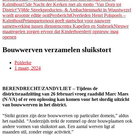
Kalmthout
15de Nacht der Kerken met als motto ‘Van Dorp tot
District’
Vijfde Streekproducten- & Ambachtenmarkt in Wuustwezel
wordt grootste editie ooitPersbericht
Overleden Henri Polspoels –
Kalmthout
Petanquetornooi geeft startschot voor nauwere
samenwerking tussen dienstencentra Kapellen en Stabroek
Nieuwe
maatregelen zorgen ervoor dat Kinderboerderij opnieuw mag
openen
Bouwwerven verzamelen sluikstort
Polderke
1 maart, 2024
BERENDRECHT/ZANDVLIET – Tijdens de
districtsraadzitting van 26 februari vroeg raadslid Marc Maes
(N-VA) of er een oplossing kan komen voor het slordig uitzicht
van bouwwerven in het district.
“Strikt gezien zijn deze bouwwerven op particulier domein,” aldus
het raadslid. “Anderzijds trekt de rommel op deze bouwplaatsen ook
andere vormen van sluikstort aan. Een aantal werven ligt al
maanden stil, zonder enige activiteit.”