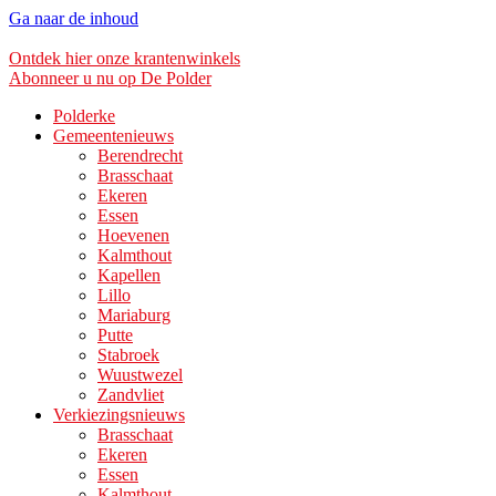
Ga naar de inhoud
Ontdek hier onze krantenwinkels
Abonneer u nu op De Polder
Polderke
Gemeentenieuws
Berendrecht
Brasschaat
Ekeren
Essen
Hoevenen
Kalmthout
Kapellen
Lillo
Mariaburg
Putte
Stabroek
Wuustwezel
Zandvliet
Verkiezingsnieuws
Brasschaat
Ekeren
Essen
Kalmthout