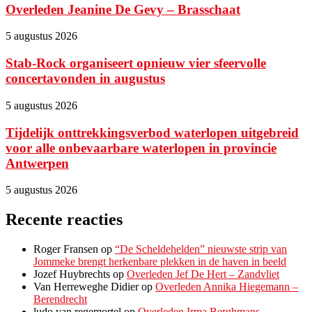
Overleden Jeanine De Gevy – Brasschaat
5 augustus 2026
Stab-Rock organiseert opnieuw vier sfeervolle
concertavonden in augustus
5 augustus 2026
Tijdelijk onttrekkingsverbod waterlopen uitgebreid
voor alle onbevaarbare waterlopen in provincie
Antwerpen
5 augustus 2026
Recente reacties
Roger Fransen
op
“De Scheldehelden” nieuwste strip van
Jommeke brengt herkenbare plekken in de haven in beeld
Jozef Huybrechts
op
Overleden Jef De Hert – Zandvliet
Van Herreweghe Didier
op
Overleden Annika Hiegemann –
Berendrecht
ludo van regemortel
op
Overleden Irma Berghmans –