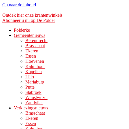
Ga naar de inhoud
Ontdek hier onze krantenwinkels
Abonneer u nu op De Polder
Polderke
Gemeentenieuws
Berendrecht
Brasschaat
Ekeren
Essen
Hoevenen
Kalmthout
Kapellen
Lillo
Mariaburg
Putte
Stabroek
Wuustwezel
Zandvliet
Verkiezingsnieuws
Brasschaat
Ekeren
Essen
Kalmthout