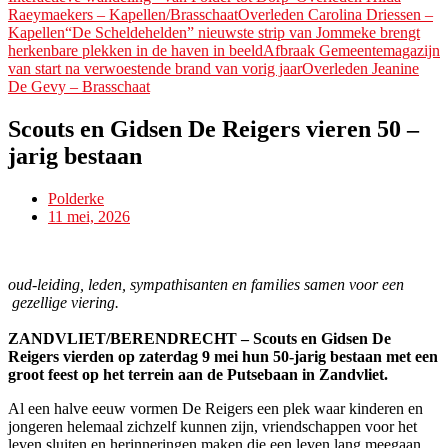
Raeymaekers – Kapellen/Brasschaat
Overleden Carolina Driessen –
Kapellen
“De Scheldehelden” nieuwste strip van Jommeke brengt
herkenbare plekken in de haven in beeld
Afbraak Gemeentemagazijn
van start na verwoestende brand van vorig jaar
Overleden Jeanine
De Gevy – Brasschaat
Scouts en Gidsen De Reigers vieren 50 –
jarig bestaan
Polderke
11 mei, 2026
oud-leiding, leden, sympathisanten en families samen voor een
gezellige viering.
ZANDVLIET/BERENDRECHT – Scouts en Gidsen De
Reigers vierden op zaterdag 9 mei hun 50-jarig bestaan met een
groot feest op het terrein aan de Putsebaan in Zandvliet.
Al een halve eeuw vormen De Reigers een plek waar kinderen en
jongeren helemaal zichzelf kunnen zijn, vriendschappen voor het
leven sluiten en herinneringen maken die een leven lang meegaan.