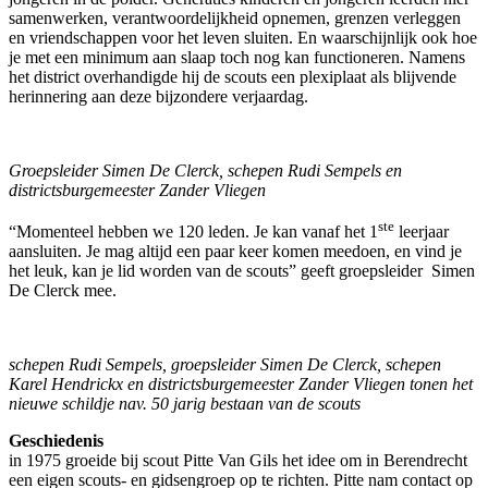
samenwerken, verantwoordelijkheid opnemen, grenzen verleggen
en vriendschappen voor het leven sluiten. En waarschijnlijk ook hoe
je met een minimum aan slaap toch nog kan functioneren. Namens
het district overhandigde hij de scouts een plexiplaat als blijvende
herinnering aan deze bijzondere verjaardag.
Groepsleider Simen De Clerck, schepen Rudi Sempels en
districtsburgemeester Zander Vliegen
ste
“Momenteel hebben we 120 leden. Je kan vanaf het 1
leerjaar
aansluiten. Je mag altijd een paar keer komen meedoen, en vind je
het leuk, kan je lid worden van de scouts” geeft groepsleider Simen
De Clerck mee.
schepen Rudi Sempels,
groepsleider Simen De Clerck,
schepen
Karel Hendrickx en districtsburgemeester Zander Vliegen tonen het
nieuwe schildje nav. 50 jarig bestaan van de scouts
Geschiedenis
in 1975 groeide bij scout Pitte Van Gils het idee om in Berendrecht
een eigen scouts- en gidsengroep op te richten. Pitte nam contact op