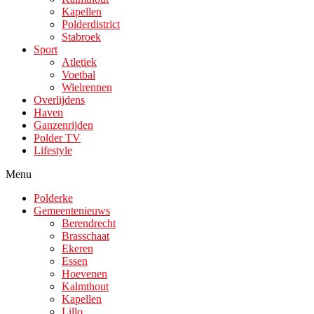
Kapellen
Polderdistrict
Stabroek
Sport
Atletiek
Voetbal
Wielrennen
Overlijdens
Haven
Ganzenrijden
Polder TV
Lifestyle
Menu
Polderke
Gemeentenieuws
Berendrecht
Brasschaat
Ekeren
Essen
Hoevenen
Kalmthout
Kapellen
Lillo