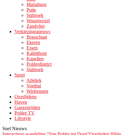
Mariaburg
Putte
Stabroek
Wuustwezel
Zandvliet
Verkiezingsnieuws
Brasschaat
Ekeren
Essen
Kalmthout
Kapellen
Polderdistrict
Stabroek
Sport
Atletiek
Voetbal
Wielrennen
Overlijdens
Haven
Ganzenrijden
Polder TV
Lifestyle
Snel Nieuws
Interactieve wandeling “Van Polder tot Dorp”
Overleden Hilda