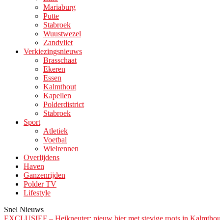
Mariaburg
Putte
Stabroek
Wuustwezel
Zandvliet
Verkiezingsnieuws
Brasschaat
Ekeren
Essen
Kalmthout
Kapellen
Polderdistrict
Stabroek
Sport
Atletiek
Voetbal
Wielrennen
Overlijdens
Haven
Ganzenrijden
Polder TV
Lifestyle
Snel Nieuws
EXCLUSIEF – Heikneuter: nieuw bier met stevige roots in Kalmthou