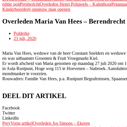
editie ooitPersbericht
Overleden Henri Polspoels – Kalmthout
Petanque
Kinderboerderij opnieuw mag openen
Overleden Maria Van Hees – Berendrecht
Polderke
23 juli, 2020
Maria Van Hees, weduwe van de heer Constant Snelders en weduwe va
en was uitbaatster Groenten & Fruit Vroegmarkt Kiel.
Er wordt afscheid van Maria genomen op maandag 27 juli 2020 om 1
in Aula Rustpunt, Hoge weg 115 te Hoevenen – Stabroek. Aansluitend 
mondmasker te voorzien.
Rouwadres: Familie Van Hees, p.a. Rustpunt Begrafenissen, Spaansem
DEEL DIT ARTIKEL
Facebook
Twitter
LinkedIn
Prev
Vorig artikel
Overleden Jos Simons – Ekeren