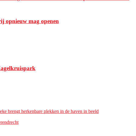
rij opnieuw mag openen
Hagelkruispark
ke brengt herkenbare plekken in de haven in beeld
rendrecht