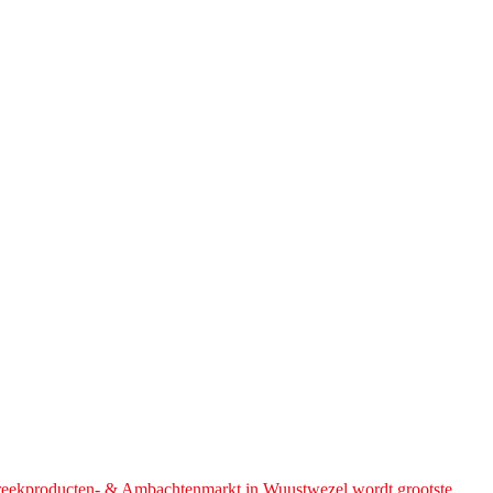
treekproducten- & Ambachtenmarkt in Wuustwezel wordt grootste