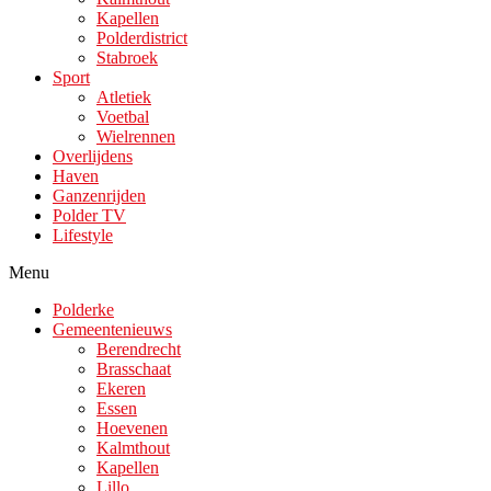
Kapellen
Polderdistrict
Stabroek
Sport
Atletiek
Voetbal
Wielrennen
Overlijdens
Haven
Ganzenrijden
Polder TV
Lifestyle
Menu
Polderke
Gemeentenieuws
Berendrecht
Brasschaat
Ekeren
Essen
Hoevenen
Kalmthout
Kapellen
Lillo