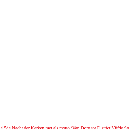
t
15de Nacht der Kerken met als motto ‘Van Dorp tot District’
Vijfde S