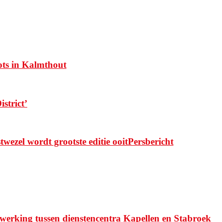
ots in Kalmthout
strict’
zel wordt grootste editie ooitPersbericht
werking tussen dienstencentra Kapellen en Stabroek