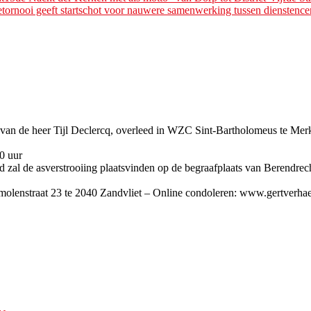
tornooi geeft startschot voor nauwere samenwerking tussen dienstence
n de heer Tijl Declercq, overleed in WZC Sint-Bartholomeus te Merk
0 uur
zal de asverstrooiing plaatsvinden op de begraafplaats van Berendrec
olenstraat 23 te 2040 Zandvliet – Online condoleren: www.gertverhae