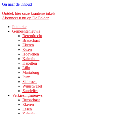
Ga naar de inhoud
Ontdek hier onze krantenwinkels
Abonneer u nu op De Polder
Polderke
Gemeentenieuws
Berendrecht
Brasschaat
Ekeren
Essen
Hoevenen
Kalmthout
Kapellen
Lillo
Mariaburg
Putte
Stabroek
Wuustwezel
Zandvliet
Verkiezingsnieuws
Brasschaat
Ekeren
Essen
Kalmthout