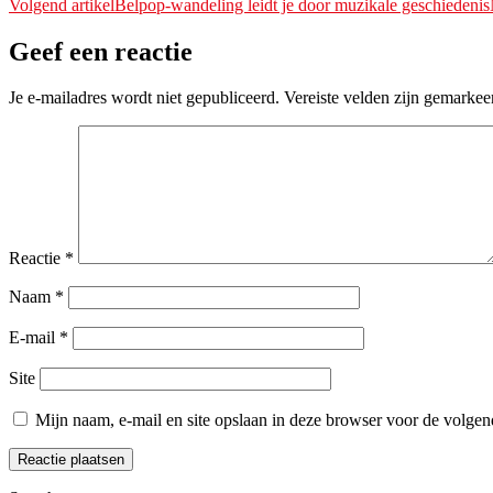
Volgend artikel
Belpop-wandeling leidt je door muzikale geschiedenis
Geef een reactie
Je e-mailadres wordt niet gepubliceerd.
Vereiste velden zijn gemarke
Reactie
*
Naam
*
E-mail
*
Site
Mijn naam, e-mail en site opslaan in deze browser voor de volgend