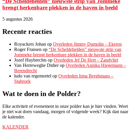
“De Scheldehelden” nieuwste strip van Jommeke
brengt herkenbare plekken in de haven in beeld
5 augustus 2026
Recente reacties
Royackers Johan
op
Overleden Jimmy Dumolin – Ekeren
Roger Fransen
op
“De Scheldehelden” nieuwste strip van
Jommeke brengt herkenbare plekken in de haven in beeld
Jozef Huybrechts
op
Overleden Jef De Hert – Zandvliet
Van Herreweghe Didier
op
Overleden Annika Hiegemann –
Berendrecht
ludo van regemortel
op
Overleden Irma Berghmans –
Stabroek
Wat te doen in de Polder?
Elke activiteit of evenement in onze polder kan je hier vinden. Weet
je niet wat doen vandaag, morgen of volgende week? Kijk dan naar
de kalender.
KALENDER