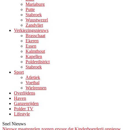
Mariaburg
Putte
Stabroek
Wuustwezel
Zandvliet
Verkiezingsnieuws
Brasschaat
Ekeren
Essen
Kalmthout
Kapellen
Polderdistrict
Stabroek
Sport
Atletiek
Voetbal
Wielrennen
Overlijdens
Haven
Ganzenrijden
Polder TV
Lifestyle
Snel Nieuws
Nieuwe maatregelen zorgen ervoor dat Kinderboerderij opnieuw