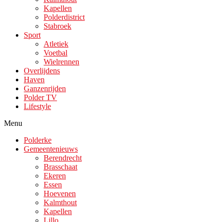
Kapellen
Polderdistrict
Stabroek
Sport
Atletiek
Voetbal
Wielrennen
Overlijdens
Haven
Ganzenrijden
Polder TV
Lifestyle
Menu
Polderke
Gemeentenieuws
Berendrecht
Brasschaat
Ekeren
Essen
Hoevenen
Kalmthout
Kapellen
Lillo