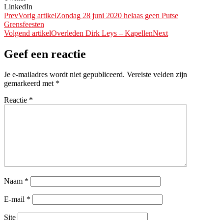
LinkedIn
Prev
Vorig artikel
Zondag 28 juni 2020 helaas geen Putse
Grensfeesten
Volgend artikel
Overleden Dirk Leys – Kapellen
Next
Geef een reactie
Je e-mailadres wordt niet gepubliceerd.
Vereiste velden zijn
gemarkeerd met
*
Reactie
*
Naam
*
E-mail
*
Site