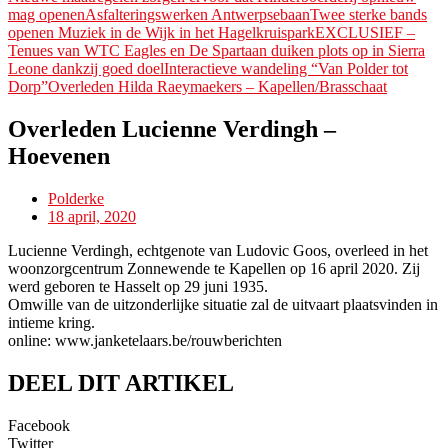
mag openen
Asfalteringswerken Antwerpsebaan
Twee sterke bands
openen Muziek in de Wijk in het Hagelkruispark
EXCLUSIEF –
Tenues van WTC Eagles en De Spartaan duiken plots op in Sierra
Leone dankzij goed doel
Interactieve wandeling “Van Polder tot
Dorp”
Overleden Hilda Raeymaekers – Kapellen/Brasschaat
Overleden Lucienne Verdingh –
Hoevenen
Polderke
18 april, 2020
Lucienne Verdingh, echtgenote van Ludovic Goos, overleed in het
woonzorgcentrum Zonnewende te Kapellen op 16 april 2020. Zij
werd geboren te Hasselt op 29 juni 1935.
Omwille van de uitzonderlijke situatie zal de uitvaart plaatsvinden in
intieme kring.
online: www.janketelaars.be/rouwberichten
DEEL DIT ARTIKEL
Facebook
Twitter