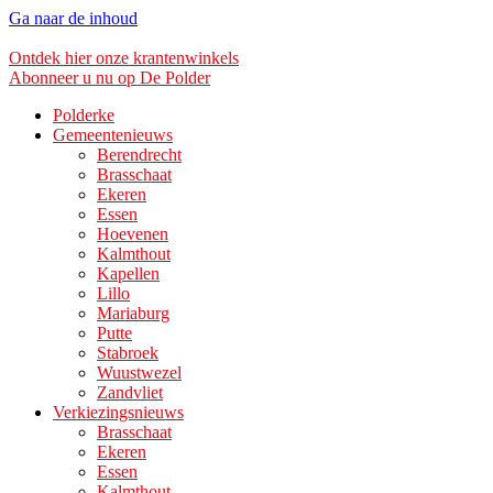
Ga naar de inhoud
Ontdek hier onze krantenwinkels
Abonneer u nu op De Polder
Polderke
Gemeentenieuws
Berendrecht
Brasschaat
Ekeren
Essen
Hoevenen
Kalmthout
Kapellen
Lillo
Mariaburg
Putte
Stabroek
Wuustwezel
Zandvliet
Verkiezingsnieuws
Brasschaat
Ekeren
Essen
Kalmthout