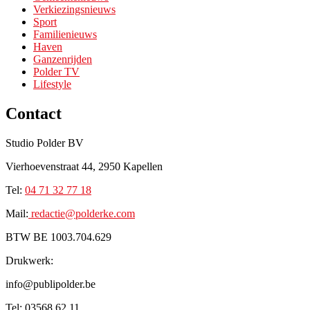
Verkiezingsnieuws
Sport
Familienieuws
Haven
Ganzenrijden
Polder TV
Lifestyle
Contact
Studio Polder BV
Vierhoevenstraat 44, 2950 Kapellen
Tel:
0
4 71 32 77 18
Mail:
redactie@p
olderke.com
BTW BE 1003.704.629
Drukwerk:
info@publipolder.be
Tel: 03568 62 11