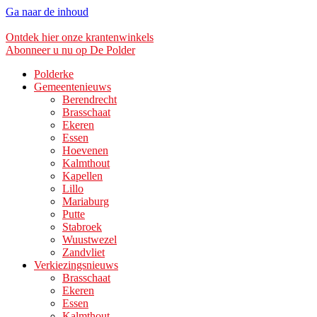
Ga naar de inhoud
Ontdek hier onze krantenwinkels
Abonneer u nu op De Polder
Polderke
Gemeentenieuws
Berendrecht
Brasschaat
Ekeren
Essen
Hoevenen
Kalmthout
Kapellen
Lillo
Mariaburg
Putte
Stabroek
Wuustwezel
Zandvliet
Verkiezingsnieuws
Brasschaat
Ekeren
Essen
Kalmthout