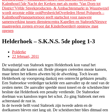
Kalmthout
15de Nacht der Kerken met als motto ‘Van Dorp tot
District’
Vijfde Streekproducten- & Ambachtenmarkt in Wuustwezel
wordt grootste editie ooitPersbericht
Overleden Henri Polspoels –
Kalmthout
Petanquetornooi geeft startschot voor nauwere
samenwerking tussen dienstencentra Kapellen en Stabroek
Nieuwe
maatregelen zorgen ervoor dat Kinderboerderij opnieuw mag
openen
Helderhoek – S.K.N.S. 5de ploeg 1-3
Polderke
22 februari, 2011
De wedstrijd van Stabroek tegen Helderhoek kon vanaf het
fluitsignaal alle kanten uit. Beide ploegen creëerden mooie kansen,
maar lieten het telkens afweten bij de afwerking. Toch kwam
Helderhoek op voorsprong dankzij een onterecht geblazen penalty.
Een Stabroekse verdediger tackelde een aanvaller op de rand van de
zestien meter. De aanvaller speelde mooi toneel en de scheidsrechter
besliste dat Helderhoek een penalty verdiende. De Stabroekse
doelman was kansloos tegen het schot. Zo ging Stabroek met een
achterstand de rust in.
In de tweede helft vond Stabroek zijn tweede adem en de
doelkansen bleven niet lang uit. De scheidsrechter blies ditmaal een