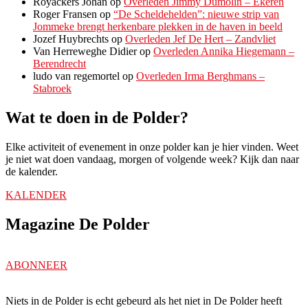
Royackers Johan
op
Overleden Jimmy Dumolin – Ekeren
Roger Fransen
op
“De Scheldehelden”: nieuwe strip van
Jommeke brengt herkenbare plekken in de haven in beeld
Jozef Huybrechts
op
Overleden Jef De Hert – Zandvliet
Van Herreweghe Didier
op
Overleden Annika Hiegemann –
Berendrecht
ludo van regemortel
op
Overleden Irma Berghmans –
Stabroek
Wat te doen in de Polder?
Elke activiteit of evenement in onze polder kan je hier vinden. Weet
je niet wat doen vandaag, morgen of volgende week? Kijk dan naar
de kalender.
KALENDER
Magazine De Polder
ABONNEER
Niets in de Polder is echt gebeurd als het niet in De Polder heeft