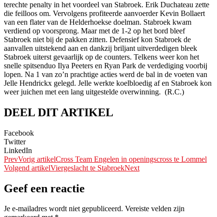
terechte penalty in het voordeel van Stabroek. Erik Duchateau zette
die feilloos om. Vervolgens profiteerde aanvoerder Kevin Bollaert
van een flater van de Helderhoekse doelman. Stabroek kwam
verdiend op voorsprong. Maar met de 1-2 op het bord bleef
Stabroek niet bij de pakken zitten. Defensief kon Stabroek de
aanvallen uitstekend aan en dankzij briljant uitverdedigen bleek
Stabroek uiterst gevaarlijk op de counters. Telkens weer kon het
snelle spitsenduo Ilya Peeters en Ryan Park de verdediging voorbij
lopen. Na 1 van zo’n prachtige acties werd de bal in de voeten van
Jelle Hendrickx gelegd. Jelle werkte koelbloedig af en Stabroek kon
weer juichen met een lang uitgestelde overwinning. (R.C.)
DEEL DIT ARTIKEL
Facebook
Twitter
LinkedIn
Prev
Vorig artikel
Cross Team Engelen in openingscross te Lommel
Volgend artikel
Viergeslacht te Stabroek
Next
Geef een reactie
Je e-mailadres wordt niet gepubliceerd.
Vereiste velden zijn