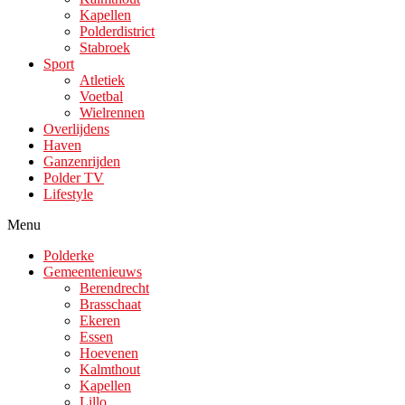
Kapellen
Polderdistrict
Stabroek
Sport
Atletiek
Voetbal
Wielrennen
Overlijdens
Haven
Ganzenrijden
Polder TV
Lifestyle
Menu
Polderke
Gemeentenieuws
Berendrecht
Brasschaat
Ekeren
Essen
Hoevenen
Kalmthout
Kapellen
Lillo