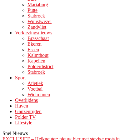
Mariaburg
Putte
Stabroek
Wuustwezel
Zandvliet
Verkiezingsnieuws
Brasschaat
Ekeren
Essen
Kalmthout
Kapellen
Polderdistrict
Stabroek
Sport
Atletiek
Voetbal
Wielrennen
Overlijdens
Haven
Ganzenrijden
Polder TV
Lifestyle
Snel Nieuws
EXCLUSIEF – Heikneuter: nieuw bier met stevige roots in