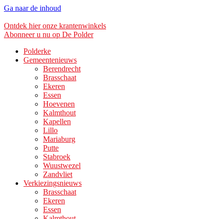
Ga naar de inhoud
Ontdek hier onze krantenwinkels
Abonneer u nu op De Polder
Polderke
Gemeentenieuws
Berendrecht
Brasschaat
Ekeren
Essen
Hoevenen
Kalmthout
Kapellen
Lillo
Mariaburg
Putte
Stabroek
Wuustwezel
Zandvliet
Verkiezingsnieuws
Brasschaat
Ekeren
Essen
Kalmthout