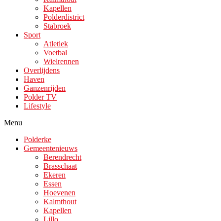
Kapellen
Polderdistrict
Stabroek
Sport
Atletiek
Voetbal
Wielrennen
Overlijdens
Haven
Ganzenrijden
Polder TV
Lifestyle
Menu
Polderke
Gemeentenieuws
Berendrecht
Brasschaat
Ekeren
Essen
Hoevenen
Kalmthout
Kapellen
Lillo