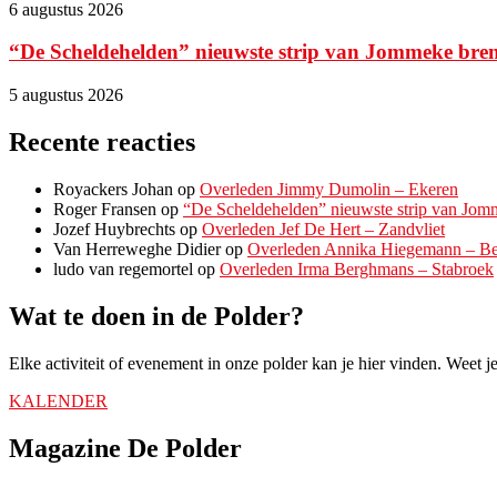
6 augustus 2026
“De Scheldehelden” nieuwste strip van Jommeke bren
5 augustus 2026
Recente reacties
Royackers Johan
op
Overleden Jimmy Dumolin – Ekeren
Roger Fransen
op
“De Scheldehelden” nieuwste strip van Jomm
Jozef Huybrechts
op
Overleden Jef De Hert – Zandvliet
Van Herreweghe Didier
op
Overleden Annika Hiegemann – Be
ludo van regemortel
op
Overleden Irma Berghmans – Stabroek
Wat te doen in de Polder?
Elke activiteit of evenement in onze polder kan je hier vinden. Weet
KALENDER
Magazine De Polder