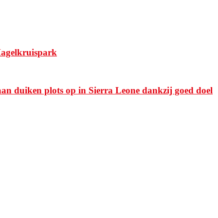
Hagelkruispark
duiken plots op in Sierra Leone dankzij goed doel