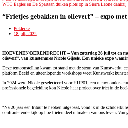
WTC Eagles en De Spartaan duiken plots op in Sierra Leone dankzij
“Frietjes gebakken in olieverf” – expo met
Polderke
18 juli, 2025
HOEVENEN/BERENDRECHT – Van zaterdag 26 juli tot en met zond
olieverf”, van kunstenares Nicole Gijsels. Een unieke expo waari
Deze tentoonstelling kwam tot stand met de steun van Kunstwerkt, een
platform Beeld en uiteenlopende workshops weet Kunstwerkt kunstena
In 2024 werd Nicole geselecteerd voor HUP01, een nieuw ondersteuni
professionele begeleiding kon Nicole haar project over friet in de bee
“Na 20 jaar een frituur te hebben uitgebaat, vond ik in de schilderku
confronterende kijk op hoe frieten deel uitmaken van ons leven. Van gr