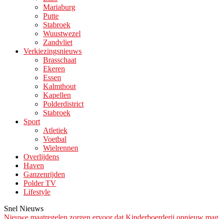
Mariaburg
Putte
Stabroek
Wuustwezel
Zandvliet
Verkiezingsnieuws
Brasschaat
Ekeren
Essen
Kalmthout
Kapellen
Polderdistrict
Stabroek
Sport
Atletiek
Voetbal
Wielrennen
Overlijdens
Haven
Ganzenrijden
Polder TV
Lifestyle
Snel Nieuws
Nieuwe maatregelen zorgen ervoor dat Kinderboerderij opnieuw ma