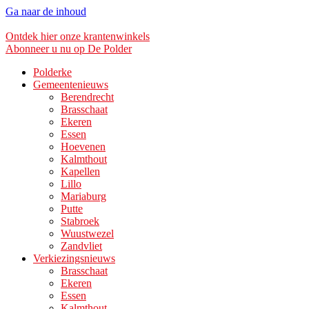
Ga naar de inhoud
Ontdek hier onze krantenwinkels
Abonneer u nu op De Polder
Polderke
Gemeentenieuws
Berendrecht
Brasschaat
Ekeren
Essen
Hoevenen
Kalmthout
Kapellen
Lillo
Mariaburg
Putte
Stabroek
Wuustwezel
Zandvliet
Verkiezingsnieuws
Brasschaat
Ekeren
Essen
Kalmthout