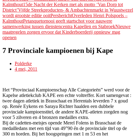
Kalmthout
15de Nacht der Kerken met als motto ‘Van Dorp tot
District’
Vijfde Streekproducten- & Ambachtenmarkt in Wuustwezel
wordt grootste editie ooitPersbericht
Overleden Henri Polspoels –
Kalmthout
Petanquetornooi geeft startschot voor nauwere
samenwerking tussen dienstencentra Kapellen en Stabroek
Nieuwe
maatregelen zorgen ervoor dat Kinderboerderij opnieuw mag
openen
7 Provinciale kampioenen bij Kape
Polderke
4 mei, 2011
Het “Provinciaal Kampioenschap Alle Categorieën” werd voor de
Kapelse atletiekclub KAPE een echte voltreffer. Kort samengevat :
twee dagen atletiek in Brasschaat en Herentals leverden 7 x goud
op. Renée Eykens en Saraya Richter haalden een dubbele
provinciale kampioenstitel, de andere KAPE-atleten zorgden nog
voor 5 zilveren en 4 bronzen medailles extra.
Bij de cadetten-meisjes opende Merel Folens in Brasschaat de
medailledans met een tijd van 49”90 én de provinciale titel op de
300 m horden. Bij het hoogspringen met 1 m 53 en het