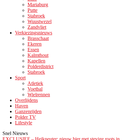
Mariaburg
Putte
Stabroek
Wuustwezel
Zandvliet
Verkiezingsnieuws
Brasschaat
Ekeren
Essen
Kalmthout
Kapellen
Polderdistrict
Stabroek
Sport
Atletiek
Voetbal
Wielrennen
Overlijdens
Haven
Ganzenrijden
Polder TV
Lifestyle
Snel Nieuws
EXCLUSIEF – Heikneuter: nieuw bier met stevige roots in