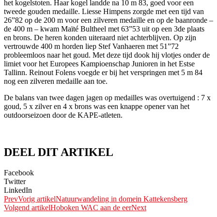
het kogelstoten. Haar kogel landde na 10 m 83, goed voor een
tweede gouden medaille. Liesse Himpens zorgde met een tijd van
26”82 op de 200 m voor een zilveren medaille en op de baanronde –
de 400 m – kwam Maïté Bultheel met 63”53 uit op een 3de plaats
en brons. De heren konden uiteraard niet achterblijven. Op zijn
vertrouwde 400 m horden liep Stef Vanhaeren met 51”72
probleemloos naar het goud. Met deze tijd dook hij vlotjes onder de
limiet voor het Europees Kampioenschap Junioren in het Estse
Tallinn. Reinout Folens voegde er bij het verspringen met 5 m 84
nog een zilveren medaille aan toe.
De balans van twee dagen jagen op medailles was overtuigend : 7 x
goud, 5 x zilver en 4 x brons was een knappe opener van het
outdoorseizoen door de KAPE-atleten.
DEEL DIT ARTIKEL
Facebook
Twitter
LinkedIn
Prev
Vorig artikel
Natuurwandeling in domein Kattekensberg
Volgend artikel
Hoboken WAC aan de eer
Next