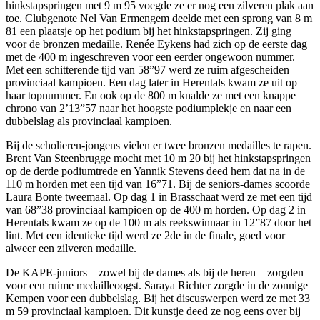
hinkstapspringen met 9 m 95 voegde ze er nog een zilveren plak aan
toe. Clubgenote Nel Van Ermengem deelde met een sprong van 8 m
81 een plaatsje op het podium bij het hinkstapspringen. Zij ging
voor de bronzen medaille. Renée Eykens had zich op de eerste dag
met de 400 m ingeschreven voor een eerder ongewoon nummer.
Met een schitterende tijd van 58”97 werd ze ruim afgescheiden
provinciaal kampioen. Een dag later in Herentals kwam ze uit op
haar topnummer. En ook op de 800 m knalde ze met een knappe
chrono van 2’13”57 naar het hoogste podiumplekje en naar een
dubbelslag als provinciaal kampioen.
Bij de scholieren-jongens vielen er twee bronzen medailles te rapen.
Brent Van Steenbrugge mocht met 10 m 20 bij het hinkstapspringen
op de derde podiumtrede en Yannik Stevens deed hem dat na in de
110 m horden met een tijd van 16”71. Bij de seniors-dames scoorde
Laura Bonte tweemaal. Op dag 1 in Brasschaat werd ze met een tijd
van 68”38 provinciaal kampioen op de 400 m horden. Op dag 2 in
Herentals kwam ze op de 100 m als reekswinnaar in 12”87 door het
lint. Met een identieke tijd werd ze 2de in de finale, goed voor
alweer een zilveren medaille.
De KAPE-juniors – zowel bij de dames als bij de heren – zorgden
voor een ruime medailleoogst. Saraya Richter zorgde in de zonnige
Kempen voor een dubbelslag. Bij het discuswerpen werd ze met 33
m 59 provinciaal kampioen. Dit kunstje deed ze nog eens over bij