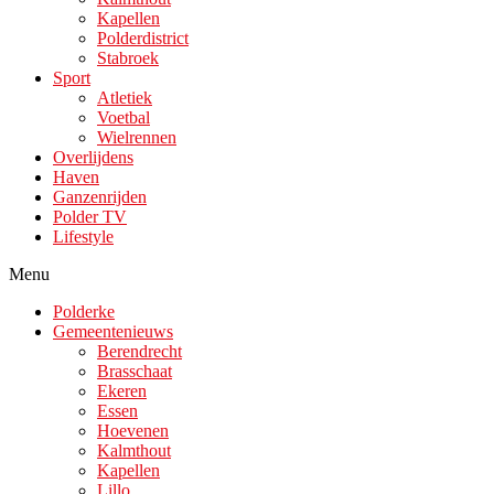
Kapellen
Polderdistrict
Stabroek
Sport
Atletiek
Voetbal
Wielrennen
Overlijdens
Haven
Ganzenrijden
Polder TV
Lifestyle
Menu
Polderke
Gemeentenieuws
Berendrecht
Brasschaat
Ekeren
Essen
Hoevenen
Kalmthout
Kapellen
Lillo