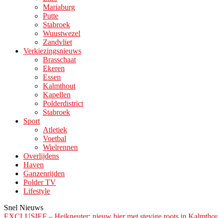
Mariaburg
Putte
Stabroek
Wuustwezel
Zandvliet
Verkiezingsnieuws
Brasschaat
Ekeren
Essen
Kalmthout
Kapellen
Polderdistrict
Stabroek
Sport
Atletiek
Voetbal
Wielrennen
Overlijdens
Haven
Ganzenrijden
Polder TV
Lifestyle
Snel Nieuws
EXCLUSIEF – Heikneuter: nieuw bier met stevige roots in Kalmthou