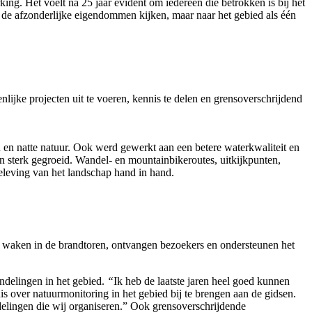
g. Het voelt na 25 jaar evident om iedereen die betrokken is bij het
r de afzonderlijke eigendommen kijken, maar naar het gebied als één
jke projecten uit te voeren, kennis te delen en grensoverschrijdend
n en natte natuur. Ook werd gewerkt aan een betere waterkwaliteit en
n sterk gegroeid. Wandel- en mountainbikeroutes, uitkijkpunten,
eleving van het landschap hand in hand.
en, waken in de brandtoren, ontvangen bezoekers en ondersteunen het
andelingen in het gebied.
“
Ik heb de laatste jaren heel goed kunnen
 over natuurmonitoring in het gebied bij te brengen aan de gidsen.
delingen die wij organiseren.” Ook grensoverschrijdende