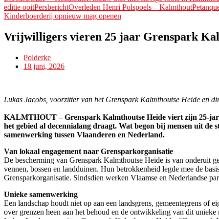
editie ooitPersbericht
Overleden Henri Polspoels – Kalmthout
Petanque
Kinderboerderij opnieuw mag openen
Vrijwilligers vieren 25 jaar Grenspark K
Polderke
18 juni, 2026
Lukas Jacobs, voorzitter van het Grenspark Kalmthoutse Heide en di
KALMTHOUT – Grenspark Kalmthoutse Heide viert zijn 25-jarig bes
het gebied al decennialang draagt. Wat begon bij mensen uit de 
samenwerking tussen Vlaanderen en Nederland.
Van lokaal engagement naar Grensparkorganisatie
De bescherming van Grenspark Kalmthoutse Heide is van onderuit gegr
vennen, bossen en landduinen. Hun betrokkenheid legde mee de basis 
Grensparkorganisatie. Sindsdien werken Vlaamse en Nederlandse part
Unieke samenwerking
Een landschap houdt niet op aan een landsgrens, gemeentegrens of ei
over grenzen heen aan het behoud en de ontwikkeling van dit unieke 