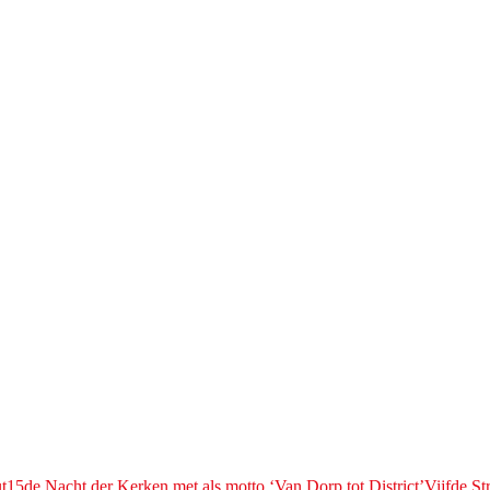
t
15de Nacht der Kerken met als motto ‘Van Dorp tot District’
Vijfde S