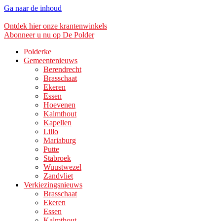
Ga naar de inhoud
Ontdek hier onze krantenwinkels
Abonneer u nu op De Polder
Polderke
Gemeentenieuws
Berendrecht
Brasschaat
Ekeren
Essen
Hoevenen
Kalmthout
Kapellen
Lillo
Mariaburg
Putte
Stabroek
Wuustwezel
Zandvliet
Verkiezingsnieuws
Brasschaat
Ekeren
Essen
Kalmthout