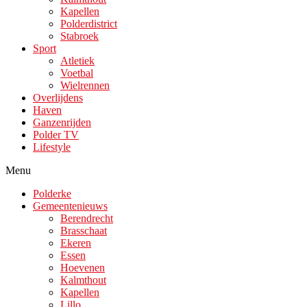
Kapellen
Polderdistrict
Stabroek
Sport
Atletiek
Voetbal
Wielrennen
Overlijdens
Haven
Ganzenrijden
Polder TV
Lifestyle
Menu
Polderke
Gemeentenieuws
Berendrecht
Brasschaat
Ekeren
Essen
Hoevenen
Kalmthout
Kapellen
Lillo