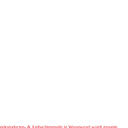
treekproducten- & Ambachtenmarkt in Wuustwezel wordt grootste