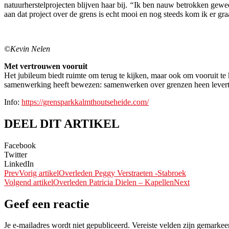
natuurherstelprojecten blijven haar bij.
“
Ik ben nauw betrokken gewee
aan dat project over de grens is echt mooi en nog steeds kom ik er gr
©Kevin Nelen
Met vertrouwen vooruit
Het jubileum biedt ruimte om terug te kijken, maar ook om vooruit te 
samenwerking heeft bewezen: samenwerken over grenzen heen levert m
Info:
https://grensparkkalmthoutseheide.com/
DEEL DIT ARTIKEL
Facebook
Twitter
LinkedIn
Prev
Vorig artikel
Overleden Peggy Verstraeten -Stabroek
Volgend artikel
Overleden Patricia Dielen – Kapellen
Next
Geef een reactie
Je e-mailadres wordt niet gepubliceerd.
Vereiste velden zijn gemarke