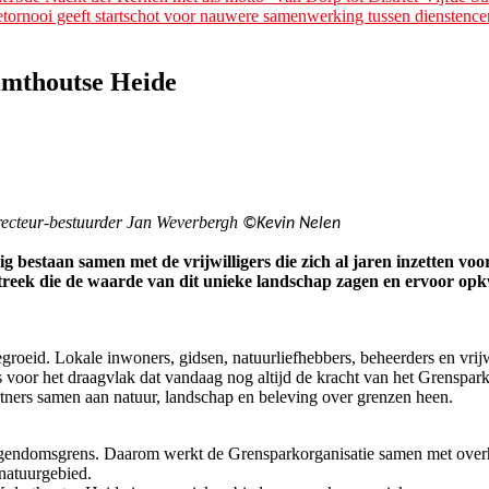
tornooi geeft startschot voor nauwere samenwerking tussen dienstence
almthoutse Heide
recteur-bestuurder Jan Weverbergh
©Kevin Nelen
taan samen met de vrijwilligers die zich al jaren inzetten voor 
streek die de waarde van dit unieke landschap zagen en ervoor opk
oeid. Lokale inwoners, gidsen, natuurliefhebbers, beheerders en vrijw
voor het draagvlak dat vandaag nog altijd de kracht van het Grenspark
ners samen aan natuur, landschap en beleving over grenzen heen.
gendomsgrens. Daarom werkt de Grensparkorganisatie samen met overhed
natuurgebied.