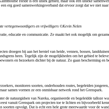
lmthoutse Heide is een uniek gebied, maar ook een unieke samenwerkin
 is een erg goed samenwerkingsverband dat ervoor zorgt dat we niet naa
te vertegenwoordigers en vrijwilligers ©Kevin Nelen
atie, educatie en communicatie. Ze maakt het ook mogelijk om gezamenli
ecten droegen bij aan het herstel van heide, vennen, bossen, landduine
ndsgrens heen. Tegelijk zijn de mogelijkheden om het gebied te beleve
 bewoners en bezoekers dichter bij de natuur. Zo gaan bescherming en b
en bezoekers, monitoren soorten, onderhouden routes, begeleiden jonger
s, maar samen vormen ze een onmisbaar netwerk rond het Grenspark.
chter de natuurgidsen van Nareka, organiseerde en begeleidde talloze w
t vanuit Grenspark om projecten toe te lichten en bijvoorbeeld kennis
n soorten opvolgt. Dat is echt een hele grote meerwaarde voor de wan