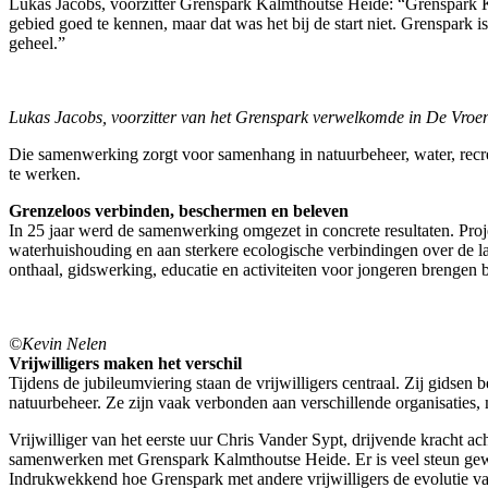
Lukas Jacobs, voorzitter Grenspark Kalmthoutse Heide: “Grenspark Ka
gebied goed te kennen, maar dat was het bij de start niet. Grenspark
geheel.”
Lukas Jacobs, voorzitter van het Grenspark verwelkomde in De Vroen
Die samenwerking zorgt voor samenhang in natuurbeheer, water, recre
te werken.
Grenzeloos verbinden, beschermen en beleven
In 25 jaar werd de samenwerking omgezet in concrete resultaten. Proj
waterhuishouding en aan sterkere ecologische verbindingen over de la
onthaal, gidswerking, educatie en activiteiten voor jongeren brengen
©Kevin Nelen
Vrijwilligers maken het verschil
Tijdens de jubileumviering staan de vrijwilligers centraal. Zij gids
natuurbeheer. Ze zijn vaak verbonden aan verschillende organisatie
Vrijwilliger van het eerste uur Chris Vander Sypt, drijvende kracht a
samenwerken met Grenspark Kalmthoutse Heide. Er is veel steun gewees
Indrukwekkend hoe Grenspark met andere vrijwilligers de evolutie va