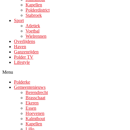
Kapellen
Polderdistrict
Stabroek
Sport
Atletiek
Voetbal
Wielrennen
Overlijdens
Haven
Ganzenrijden
Polder TV
Lifestyle
Menu
Polderke
Gemeentenieuws
Berendrecht
Brasschaat
Ekeren
Essen
Hoevenen
Kalmthout
Kapellen
Lillo