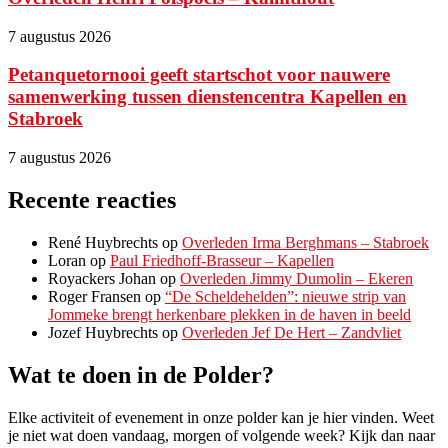
7 augustus 2026
Petanquetornooi geeft startschot voor nauwere
samenwerking tussen dienstencentra Kapellen en
Stabroek
7 augustus 2026
Recente reacties
René Huybrechts
op
Overleden Irma Berghmans – Stabroek
Loran
op
Paul Friedhoff-Brasseur – Kapellen
Royackers Johan
op
Overleden Jimmy Dumolin – Ekeren
Roger Fransen
op
“De Scheldehelden”: nieuwe strip van
Jommeke brengt herkenbare plekken in de haven in beeld
Jozef Huybrechts
op
Overleden Jef De Hert – Zandvliet
Wat te doen in de Polder?
Elke activiteit of evenement in onze polder kan je hier vinden. Weet
je niet wat doen vandaag, morgen of volgende week? Kijk dan naar