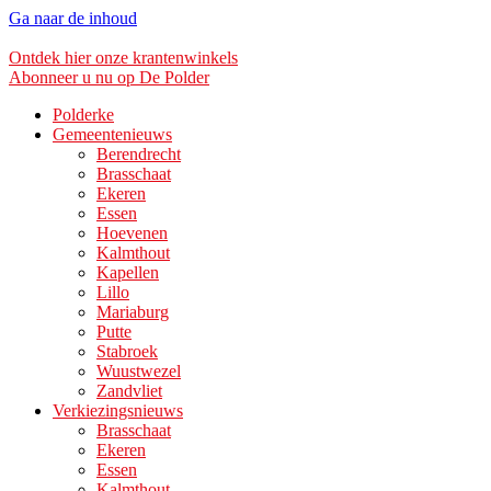
Ga naar de inhoud
Ontdek hier onze krantenwinkels
Abonneer u nu op De Polder
Polderke
Gemeentenieuws
Berendrecht
Brasschaat
Ekeren
Essen
Hoevenen
Kalmthout
Kapellen
Lillo
Mariaburg
Putte
Stabroek
Wuustwezel
Zandvliet
Verkiezingsnieuws
Brasschaat
Ekeren
Essen
Kalmthout