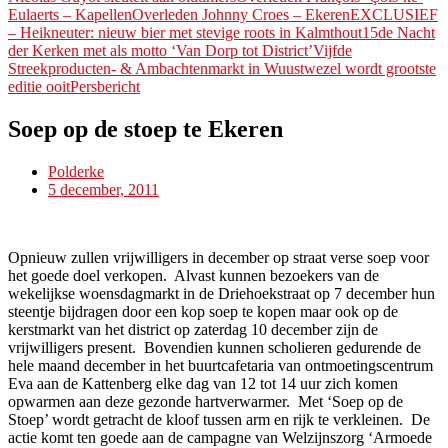
Eulaerts – Kapellen
Overleden Johnny Croes – Ekeren
EXCLUSIEF
– Heikneuter: nieuw bier met stevige roots in Kalmthout
15de Nacht
der Kerken met als motto ‘Van Dorp tot District’
Vijfde
Streekproducten- & Ambachtenmarkt in Wuustwezel wordt grootste
editie ooitPersbericht
Soep op de stoep te Ekeren
Polderke
5 december, 2011
Opnieuw zullen vrijwilligers in december op straat verse soep voor
het goede doel verkopen. Alvast kunnen bezoekers van de
wekelijkse woensdagmarkt in de Driehoekstraat op 7 december hun
steentje bijdragen door een kop soep te kopen maar ook op de
kerstmarkt van het district op zaterdag 10 december zijn de
vrijwilligers present. Bovendien kunnen scholieren gedurende de
hele maand december in het buurtcafetaria van ontmoetingscentrum
Eva aan de Kattenberg elke dag van 12 tot 14 uur zich komen
opwarmen aan deze gezonde hartverwarmer. Met ‘Soep op de
Stoep’ wordt getracht de kloof tussen arm en rijk te verkleinen. De
actie komt ten goede aan de campagne van Welzijnszorg ‘Armoede