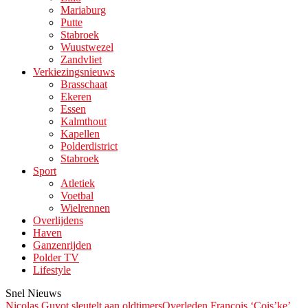
Mariaburg
Putte
Stabroek
Wuustwezel
Zandvliet
Verkiezingsnieuws
Brasschaat
Ekeren
Essen
Kalmthout
Kapellen
Polderdistrict
Stabroek
Sport
Atletiek
Voetbal
Wielrennen
Overlijdens
Haven
Ganzenrijden
Polder TV
Lifestyle
Snel Nieuws
Nicolas Guyot sleutelt aan oldtimers
Overleden François ‘Çois’ke’