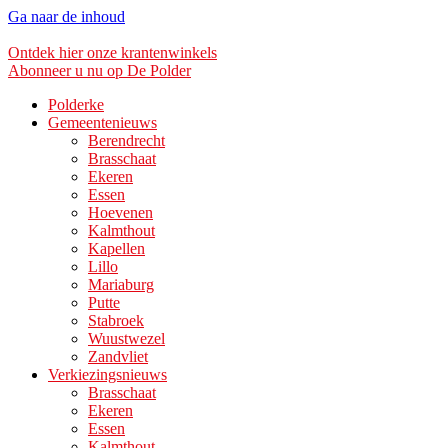
Ga naar de inhoud
Ontdek hier onze krantenwinkels
Abonneer u nu op De Polder
Polderke
Gemeentenieuws
Berendrecht
Brasschaat
Ekeren
Essen
Hoevenen
Kalmthout
Kapellen
Lillo
Mariaburg
Putte
Stabroek
Wuustwezel
Zandvliet
Verkiezingsnieuws
Brasschaat
Ekeren
Essen
Kalmthout