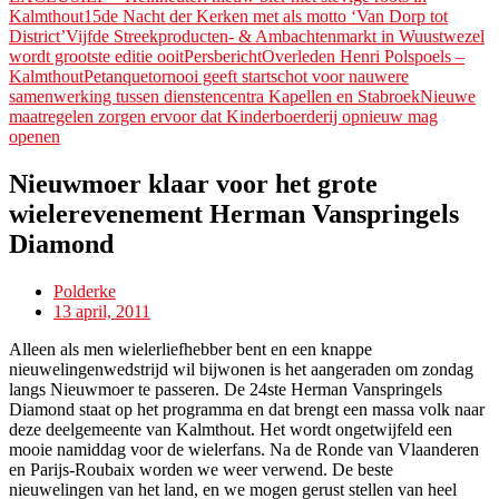
Kalmthout
15de Nacht der Kerken met als motto ‘Van Dorp tot
District’
Vijfde Streekproducten- & Ambachtenmarkt in Wuustwezel
wordt grootste editie ooitPersbericht
Overleden Henri Polspoels –
Kalmthout
Petanquetornooi geeft startschot voor nauwere
samenwerking tussen dienstencentra Kapellen en Stabroek
Nieuwe
maatregelen zorgen ervoor dat Kinderboerderij opnieuw mag
openen
Nieuwmoer klaar voor het grote
wielerevenement Herman Vanspringels
Diamond
Polderke
13 april, 2011
Alleen als men wielerliefhebber bent en een knappe
nieuwelingenwedstrijd wil bijwonen is het aangeraden om zondag
langs Nieuwmoer te passeren. De 24ste Herman Vanspringels
Diamond staat op het programma en dat brengt een massa volk naar
deze deelgemeente van Kalmthout. Het wordt ongetwijfeld een
mooie namiddag voor de wielerfans. Na de Ronde van Vlaanderen
en Parijs-Roubaix worden we weer verwend. De beste
nieuwelingen van het land, en we mogen gerust stellen van heel