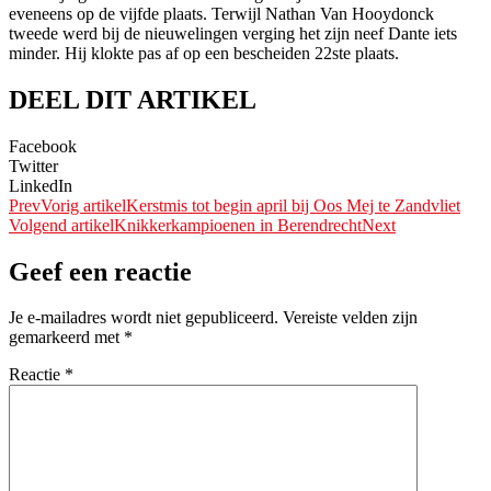
eveneens op de vijfde plaats. Terwijl Nathan Van Hooydonck
tweede werd bij de nieuwelingen verging het zijn neef Dante iets
minder. Hij klokte pas af op een bescheiden 22ste plaats.
DEEL DIT ARTIKEL
Facebook
Twitter
LinkedIn
Prev
Vorig artikel
Kerstmis tot begin april bij Oos Mej te Zandvliet
Volgend artikel
Knikkerkampioenen in Berendrecht
Next
Geef een reactie
Je e-mailadres wordt niet gepubliceerd.
Vereiste velden zijn
gemarkeerd met
*
Reactie
*