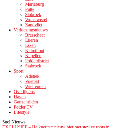
Mariaburg
Putte
Stabroek
Wuustwezel
Zandvliet
Verkiezingsnieuws
Brasschaat
Ekeren
Essen
Kalmthout
Kapellen
Polderdistrict
Stabroek
Sport
Atletiek
Voetbal
Wielrennen
Overlijdens
Haven
Ganzenrijden
Polder TV
Lifestyle
Snel Nieuws
EXCLUSIEF – Heikneuter: nieuw bier met stevige roots in