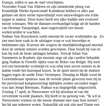
Europa, zullen er aan de start verschijnen.
Voorzitter Frank Van Zitteren en zijn uitstekende ploeg van
Koninklijk Wieler-Sportcomité Kalmthout hebben er alles aan
gedaan om deze eerste topwedstrijd voor nieuwelingen een echte
topper te maken. Deze koers heeft een rijke traditie met evenveel
mooie winnaars. Wie de diamant overhandigd krijgt uit de handen
van Herman Vanspringel, staat ongetwijfeld een mooie
wielercarrière te wachten.
Nathan Van Hooydonck zoekt meestal de zware wedstrijden op. Zo
ziet men hem vaak in de uitslagen waar er wat heuveltjes te
beklimmen zijn. Koersen die wegens de moeilijkheidsgraad meestal
door de sterkste renners worden gewonnen. Daar houdt hij van en
kan hij ook de beste uitslagen behalen. Terwijl Johan Van
Summeren in Roubaix zijn mooiste zege uit zijn carrière behaalde
ging Nathan in Floreffe rijden voor de Beker van België. Hij reed
wel een beresterke wedstrijd en was erbij toen zeven renners in de
laatste ronde het hazenpad kozen. In de spurt moest hij de duimen
leggen tegen de snelle Dries Verstrepen. Dinsdag in Malle werd de
Gooreindenaar opnieuw naar de tweede plaats gewezen toen hij in
het provinciaal kampioenschap tijdrijden zestien seconden trager
was dan Jempi Biermans. Nathan was begrijpelijk ontgoocheld.
Zondag 17 april, in Nieuwmoer wil hij absoluut af van die
vervelende tweede plaatsen. Hij heeft er nu genoeg van. “Ik wil in
Nieuwmoer winnen en die mooie diamant mee naar huis nemen”,
liet hij aan iedereen weten. Natuurlijk zal ook zijn neef Dante een