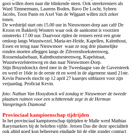
gooi willen doen naar die blinkende steen. Ook streekrenners als
Ward Timmermans, Laurens Boden, Bavo De Locht, Sybren
Jacobs, Toon Panis en Axel Van de Wijgaart willen zich zeker
tonen.
De wedstrijd start om 15.00 uur in Nieuwmoer-dorp aan café De
Kroon en Bakkerij Wouters waar ook de aankomst is voorzien
omstreeks 17.00 uur. Daarvoor rijden de renners eerst een grote
omloop langs Wuustwezel, Maria-ter-Heide, Kapellen, Kalmthout,
Essen en terug naar Nieuwmoer waar ze nog drie plaatselijke
ronden moeten afleggen langs de Zilverenhoeksteenweg,
Roosendaalsebaan, Kalmthoutsesteenweg, Kapelstraat,
Wuustwezelsteenweg en dan naar Nieuwmoer-Dorp.
Stijn Bruyndonckx deed mee in de Tweedaagse van de Gaverstreek
en werd er 16de in de eerste rit en werd in de algemene stand 21ste.
Kevin Pauwels mocht op 12 april 27 kaarsjes uitblazen voor zijn
verjaardag. Proficiat Kevin.
foto: Nathan Van Hooydonck wil zondag te Nieuwmoer de tweede
plaatsen ruimen voor een schitterende zege in de Herman
Vanspringels Diamond
Provinciaal kampioenschap tijdrijden
In het provinciaal kampioenschap tijdrijden te Malle werd Mathias
Raeymaekers bij de beloften vijfde. Jeroen Das die deze specialiteit
ook altijd goed kon beheersen eindigde bij de elite zonder contract