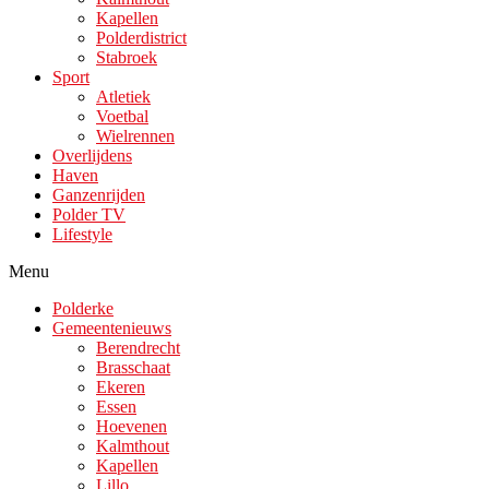
Kapellen
Polderdistrict
Stabroek
Sport
Atletiek
Voetbal
Wielrennen
Overlijdens
Haven
Ganzenrijden
Polder TV
Lifestyle
Menu
Polderke
Gemeentenieuws
Berendrecht
Brasschaat
Ekeren
Essen
Hoevenen
Kalmthout
Kapellen
Lillo