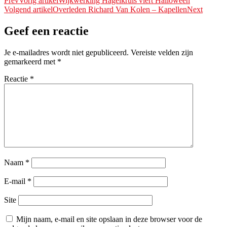
Prev
Vorig artikel
Wijkwerking Hagelkruis viert Halloween
Volgend artikel
Overleden Richard Van Kolen – Kapellen
Next
Geef een reactie
Je e-mailadres wordt niet gepubliceerd.
Vereiste velden zijn
gemarkeerd met
*
Reactie
*
Naam
*
E-mail
*
Site
Mijn naam, e-mail en site opslaan in deze browser voor de