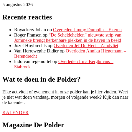
5 augustus 2026
Recente reacties
Royackers Johan
op
Overleden Jimmy Dumolin – Ekeren
Roger Fransen
op
“De Scheldehelden” nieuwste strip van
Jommeke brengt herkenbare plekken in de haven in beeld
Jozef Huybrechts
op
Overleden Jef De Hert – Zandvliet
Van Herreweghe Didier
op
Overleden Annika Hiegemann –
Berendrecht
ludo van regemortel
op
Overleden Irma Berghmans –
Stabroek
Wat te doen in de Polder?
Elke activiteit of evenement in onze polder kan je hier vinden. Weet
je niet wat doen vandaag, morgen of volgende week? Kijk dan naar
de kalender.
KALENDER
Magazine De Polder