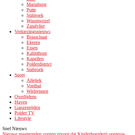
Mariaburg
Putte
Stabroek
Wuustwezel
Zandvliet
Verkiezingsnieuws
Brasschaat
Ekeren
Essen
Kalmthout
Kapellen
Polderdistrict
Stabroek
Sport
Atletiek
Voetbal
Wielrennen
Overlijdens
Haven
Ganzenrijden
Polder TV
Lifestyle
Snel Nieuws
Nieuwe maatregelen zorgen ervoor dat Kinderboerderij opnieuw