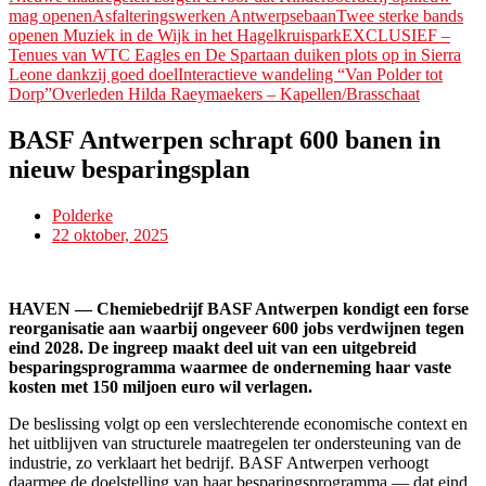
mag openen
Asfalteringswerken Antwerpsebaan
Twee sterke bands
openen Muziek in de Wijk in het Hagelkruispark
EXCLUSIEF –
Tenues van WTC Eagles en De Spartaan duiken plots op in Sierra
Leone dankzij goed doel
Interactieve wandeling “Van Polder tot
Dorp”
Overleden Hilda Raeymaekers – Kapellen/Brasschaat
BASF Antwerpen schrapt 600 banen in
nieuw besparingsplan
Polderke
22 oktober, 2025
HAVEN — Chemiebedrijf BASF Antwerpen kondigt een forse
reorganisatie aan waarbij ongeveer 600 jobs verdwijnen tegen
eind 2028. De ingreep maakt deel uit van een uitgebreid
besparingsprogramma waarmee de onderneming haar vaste
kosten met 150 miljoen euro wil verlagen.
De beslissing volgt op een verslechterende economische context en
het uitblijven van structurele maatregelen ter ondersteuning van de
industrie, zo verklaart het bedrijf. BASF Antwerpen verhoogt
daarmee de doelstelling van haar besparingsprogramma — dat eind