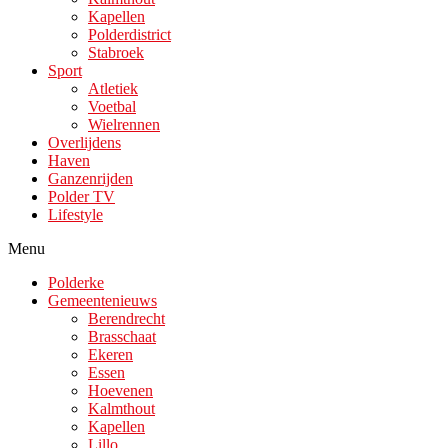
Kapellen
Polderdistrict
Stabroek
Sport
Atletiek
Voetbal
Wielrennen
Overlijdens
Haven
Ganzenrijden
Polder TV
Lifestyle
Menu
Polderke
Gemeentenieuws
Berendrecht
Brasschaat
Ekeren
Essen
Hoevenen
Kalmthout
Kapellen
Lillo