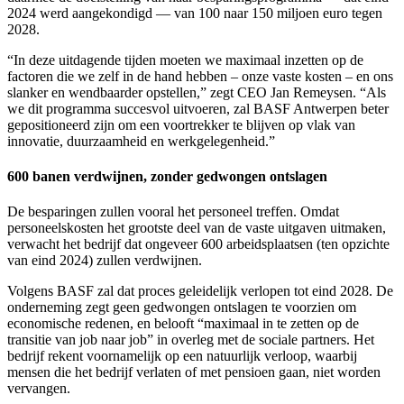
2024 werd aangekondigd — van 100 naar 150 miljoen euro tegen
2028.
“In deze uitdagende tijden moeten we maximaal inzetten op de
factoren die we zelf in de hand hebben – onze vaste kosten – en ons
slanker en wendbaarder opstellen,” zegt CEO Jan Remeysen. “Als
we dit programma succesvol uitvoeren, zal BASF Antwerpen beter
gepositioneerd zijn om een voortrekker te blijven op vlak van
innovatie, duurzaamheid en werkgelegenheid.”
600 banen verdwijnen, zonder gedwongen ontslagen
De besparingen zullen vooral het personeel treffen. Omdat
personeelskosten het grootste deel van de vaste uitgaven uitmaken,
verwacht het bedrijf dat ongeveer 600 arbeidsplaatsen (ten opzichte
van eind 2024) zullen verdwijnen.
Volgens BASF zal dat proces geleidelijk verlopen tot eind 2028. De
onderneming zegt geen gedwongen ontslagen te voorzien om
economische redenen, en belooft “maximaal in te zetten op de
transitie van job naar job” in overleg met de sociale partners. Het
bedrijf rekent voornamelijk op een natuurlijk verloop, waarbij
mensen die het bedrijf verlaten of met pensioen gaan, niet worden
vervangen.