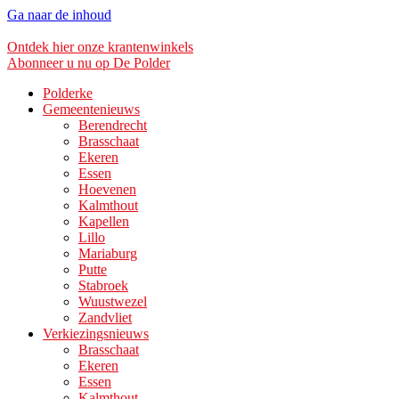
Ga naar de inhoud
Ontdek hier onze krantenwinkels
Abonneer u nu op De Polder
Polderke
Gemeentenieuws
Berendrecht
Brasschaat
Ekeren
Essen
Hoevenen
Kalmthout
Kapellen
Lillo
Mariaburg
Putte
Stabroek
Wuustwezel
Zandvliet
Verkiezingsnieuws
Brasschaat
Ekeren
Essen
Kalmthout